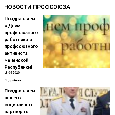
НОВОСТИ ПРОФСОЮЗА
Поздравляем
с Днем
профсоюзного
работника и
профсоюзного
Чеченская Республиканская
активиста
организация общероссийского
Чеченской
Республики!
профсоюза работников
18.06.2026
государственных учреждений
Подробнее
и общественного
Поздравляем
обслуживания
нашего
Российской Федерации
социального
партнёра с