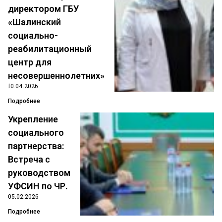
директором ГБУ
«Шалинский
Сегодня в Чеченской
социально-
реабилитационный
Республиканской организации
центр для
Профсоюза — рабочая встреча с
несовершеннолетних»
коллегами из районов
10.04.2026
Подробнее
Организацию посетили председатель Шалинской
районной организации Профсоюза Домбаев Хас-
Укрепление
Магомед и председатель Урус-Мартановской
социального
районной организации Профсоюза Аюбов Умар. В
партнерства:
рамках встречи состоялся содержательный диалог
Встреча с
с заведующей
руководством
ПОДРОБНЕЕ »
УФСИН по ЧР.
05.02.2026
24.04.2025
Комментариев нет
Подробнее