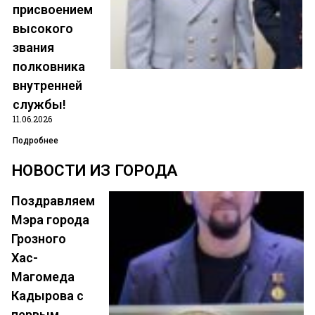
присвоением
высокого
звания
Позвонить
полковника
внутренней
написать на почту
службы!
11.06.2026
Подробнее
НОВОСТИ ИЗ ГОРОДА
Урус-
Поздравляем
Мартановский
Мэра города
Грозного
район
Хас-
Магомеда
Кадырова с
первым