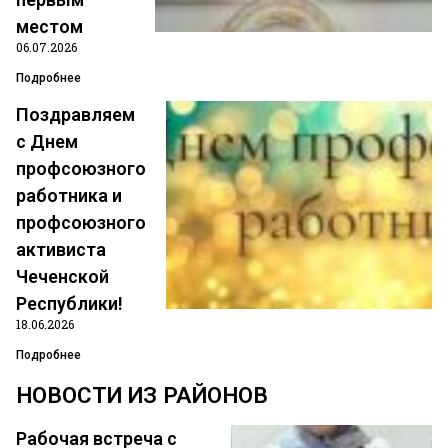
местом
06.07.2026
Подробнее
Поздравляем
Аюбов Умар Магомадович
с Днем
Председатель Урус-Мартановской районной организации
профсоюзного
Профсоюза
работника и
Тел.:8 (928) 740-98-96;
профсоюзного
Эл. почта: admurus@u-martan.ru
активиста
Чеченской
Республики!
18.06.2026
Подробнее
НОВОСТИ ИЗ РАЙОНОВ
Рабочая встреча с