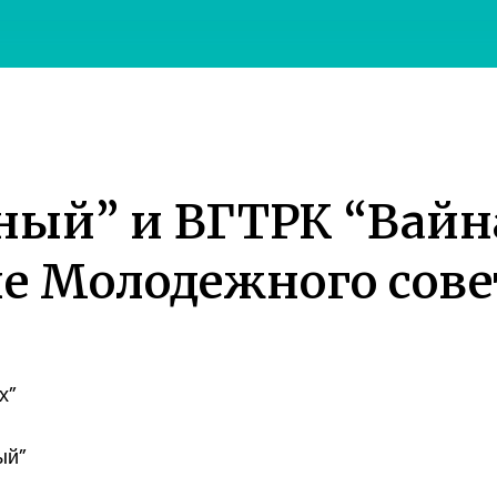
ный” и ВГТРК “Вайн
ле Молодежного сове
х”
ый”