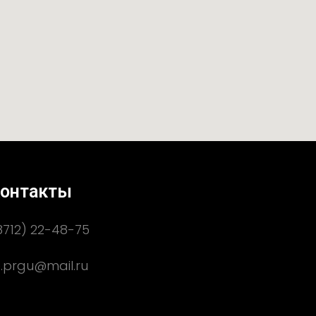
онтакты
8712) 22-48-75
.prgu@mail.ru