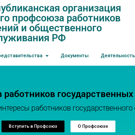
убликанская организация
нская организация общеросс
го профсоюза работников
ений и общественного обслу
ний и общественного
луживания РФ
редставительства
Документы
Деятельность
в работников государственных
тересы работников государственного 
Вступить в Профсоюз
О Профсоюзе