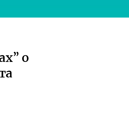
ах” о
та