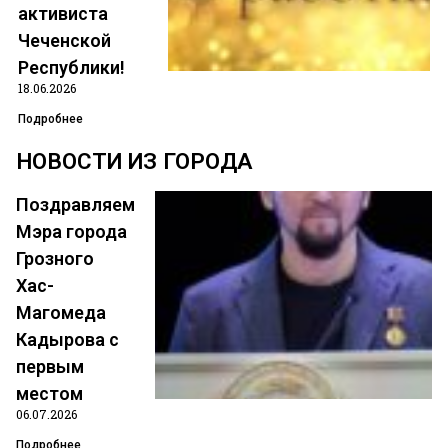
активиста
Чеченской
Республики!
Позвонить
18.06.2026
Подробнее
написать на почту
НОВОСТИ ИЗ ГОРОДА
Поздравляем
Мэра города
Ачхой-
Грозного
Хас-
Мартановский
Магомеда
Кадырова с
район
первым
местом
06.07.2026
Подробнее