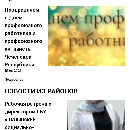
Поздравляем
с Днем
профсоюзного
работника и
Танкаев Хаваж Анзорович
профсоюзного
Уполномоченный по территориальным организациям
активиста
Республиканской организации Профсоюза
Чеченской
Тел.: 8 (963) 588-59-41;
Республики!
E-Mail: chro.prgu@mail.ru;
18.06.2026
Skype: tankaev695
Подробнее
НОВОСТИ ИЗ РАЙОНОВ
Рабочая встреча с
директором ГБУ
«Шалинский
социально-