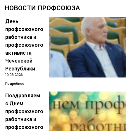
НОВОСТИ ПРОФСОЮЗА
День
профсоюзного
работника и
профсоюзного
активиста
Чеченская Республиканская
Чеченской
организация общероссийского
Республики
10.08.2026
профсоюза работников
Подробнее
государственных учреждений
Поздравляем
и общественного
с Днем
обслуживания
профсоюзного
Российской Федерации
работника и
профсоюзного