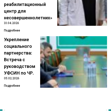
реабилитационный
центр для
несовершеннолетних»
Профсоюзный актив Ачхой-
10.04.2026
Мартановского района обсудил
Подробнее
развитие наставничества в
Укрепление
социальной сфере
социального
партнерства:
В первичной профсоюзной организации
Встреча с
Государственного бюджетного учреждения
руководством
«Комплексный центр социального обслуживания
УФСИН по ЧР.
населения» Ачхой-Мартановского района
05.02.2026
состоялось значимое мероприятие, посвященное
подготовке к Всероссийской акции профсоюзов «За
Подробнее
достойный
ПОДРОБНЕЕ »