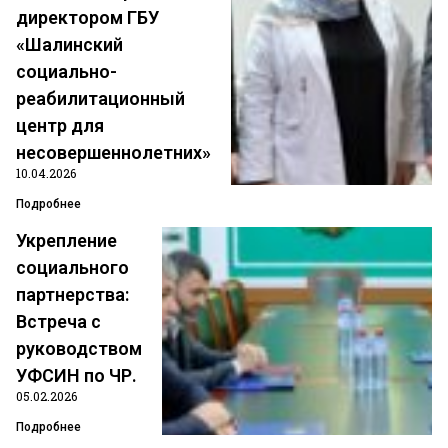
директором ГБУ
«Шалинский
социально-
Беседа с членами Ножай-
реабилитационный
Юртовского районного комитета
центр для
несовершеннолетних»
Профсоюза о важности участия в
10.04.2026
выбора Президента РФ
Подробнее
Укрепление
социального
ПОДРОБНЕЕ »
партнерства:
Встреча с
14.08.2018
Комментариев нет
руководством
УФСИН по ЧР.
05.02.2026
Подробнее