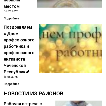
местом
06.07.2026
Подробнее
Поздравляем
Танкаев Хаваж Анзорович
с Днем
Уполномоченный по территориальным организациям
профсоюзного
Республиканской организации Профсоюза
работника и
Тел.: 8 (963) 588-59-41;
профсоюзного
E-Mail: chro.prgu@mail.ru;
Skype: tankaev695
активиста
Чеченской
Республики!
18.06.2026
Подробнее
НОВОСТИ ИЗ РАЙОНОВ
Рабочая встреча с