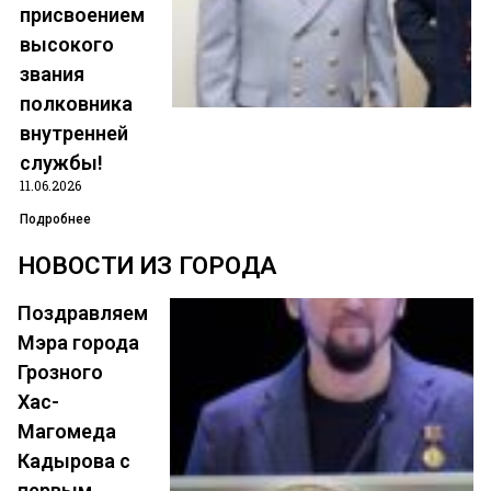
присвоением
высокого
звания
Позвонить
полковника
внутренней
написать на почту
службы!
11.06.2026
Подробнее
НОВОСТИ ИЗ ГОРОДА
Ножай-
Поздравляем
Юртовский
Мэра города
Грозного
район
Хас-
Магомеда
Кадырова с
первым