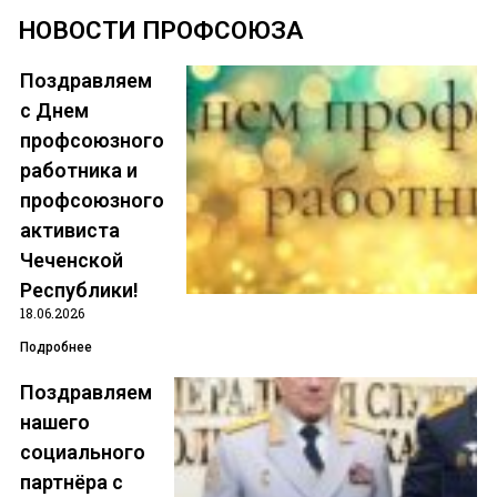
НОВОСТИ ПРОФСОЮЗА
Поздравляем
с Днем
профсоюзного
работника и
профсоюзного
Чеченская Республиканская
активиста
организация общероссийского
Чеченской
Республики!
профсоюза работников
18.06.2026
государственных учреждений
Подробнее
и общественного
Поздравляем
обслуживания
нашего
Российской Федерации
социального
партнёра с