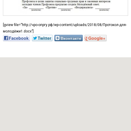
[gview file=”http://чро-опргу.рф/wp-content/uploads/2018/08/Протокол-для-
молодёжи1.docx”]
Facebook
Twitter
Вконтакте
Google+
Наш адрес: г. Грозный, пр-т. Х. Исаева, 36 (Дом Профсоюзо