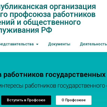
убликанская организация
нская организация общеросс
го профсоюза работников
ений и общественного обслу
ний и общественного
луживания РФ
редставительства
Документы
Деятельность
в работников государственных
тересы работников государственного 
Вступить в Профсоюз
О Профсоюзе