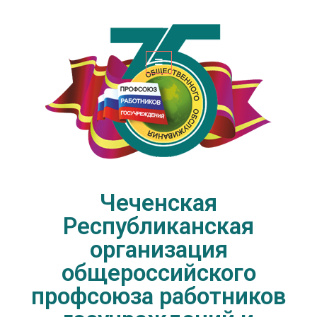
Чеченская Республиканская
организация общероссийского
профсоюза работников
госучреждений и общественного
обслуживания РФ
Чеченская
Республиканская
организация
общероссийского
профсоюза работников