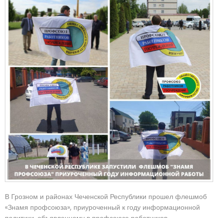
В Грозном и районах Чеченской Республики прошел флешмоб
«Знамя профсоюза», приуроченный к году информационной