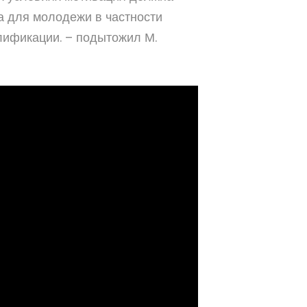
а для молодежи в частности
лификации. – подытожил М.