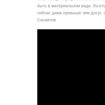
быть в материальном виде. Льгот
сейчас даже превыше чем досуг,
Сагаипов