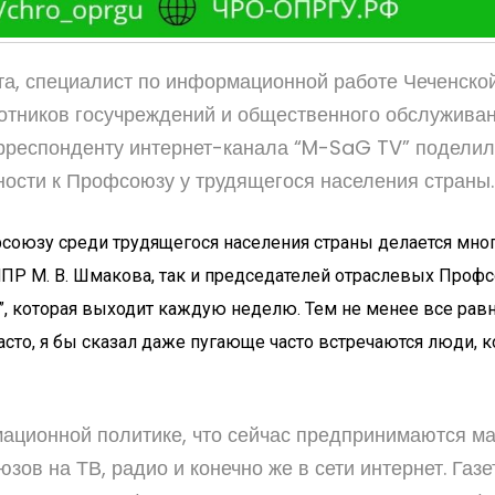
а, специалист по информационной работе Чеченской
тников госучреждений и общественного обслужива
рреспонденту интернет-канала “M-SaG TV” поделил
ости к Профсоюзу у трудящегося населения страны.
оюзу среди трудящегося населения страны делается мног
Р М. В. Шмакова, так и председателей отраслевых Профс
, которая выходит каждую неделю. Тем не менее все равн
то, я бы сказал даже пугающе часто встречаются люди, к
мационной политике, что сейчас предпринимаются м
в на ТВ, радио и конечно же в сети интернет. Газе