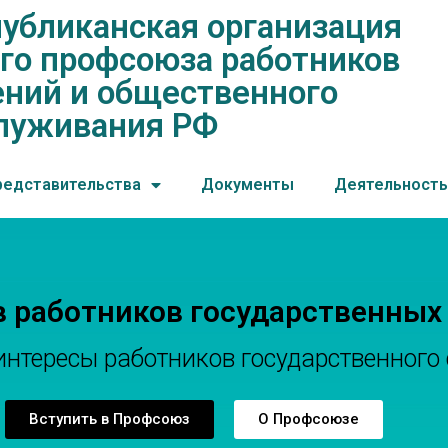
убликанская организация
нская организация общеросс
го профсоюза работников
ений и общественного обслу
ний и общественного
луживания РФ
редставительства
Документы
Деятельность
в работников государственных
тересы работников государственного 
Вступить в Профсоюз
О Профсоюзе