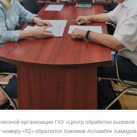
оюзной организации ГКУ «Центр обработки вызовов
 номеру «112» обратился Хакимов Асламбек Хамидови