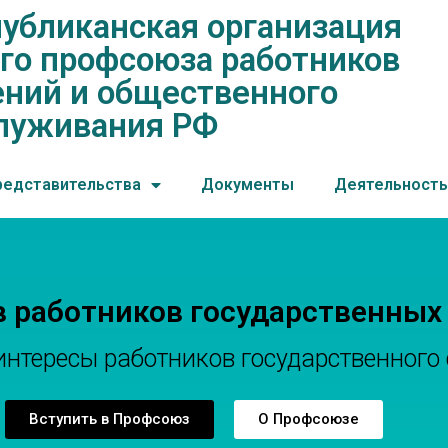
убликанская организация
нская организация общеросс
го профсоюза работников
ений и общественного обслу
ний и общественного
луживания РФ
редставительства
Документы
Деятельность
в работников государственных
тересы работников государственного 
Вступить в Профсоюз
О Профсоюзе