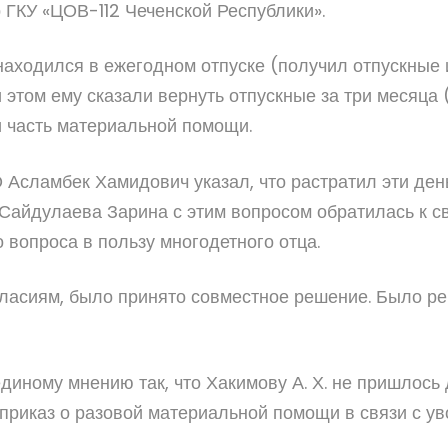
ГКУ «ЦОВ-112 Чеченской Республики».
 находился в ежегодном отпуске (получил отпускные
 этом ему сказали вернуть отпускные за три месяца (
и часть материальной помощи.
Асламбек Хамидович указал, что растратил эти день
айдулаева Зарина с этим вопросом обратилась к св
 вопроса в пользу многодетного отца.
гласиям, было принято совместное решение. Было р
иному мнению так, что Хакимову А. Х. не пришлось
приказ о разовой материальной помощи в связи с у