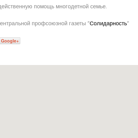
действенную помощь многодетной семье.
 центральной профсоюзной газеты “
Солидарность
“
Google+
Наш адрес: г. Г