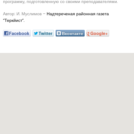
программу, подготовленную со своими преподавателями.
Автор: И. Муслимов –
Надтереченая районная газета
“Теркйист”.
Facebook
Twitter
Вконтакте
Google+
Наш адрес: г. Грозный, пр-т. Х. Исаева, 36 (Дом Профсоюзо