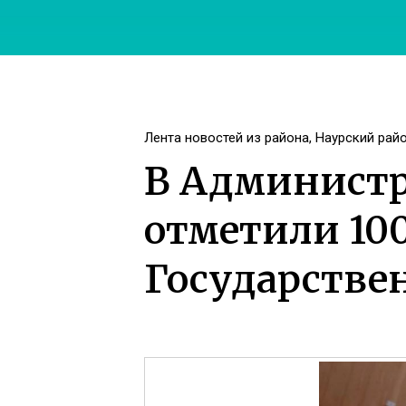
Лента новостей из района
,
Наурский рай
В Администр
отметили 100
Государстве