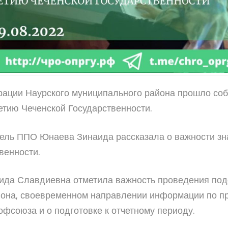
трации Наурского муниципального района прошло с
етию Чеченской Государственности.
ель ППО Юнаева Зинаида рассказала о важности зна
венности.
аида Славдиевна отметила важность проведения под
йона, своевременном направлении информации по п
фсоюза и о подготовке к отчетному периоду.