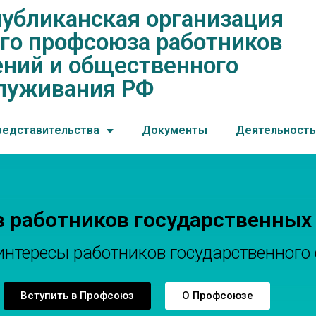
убликанская организация
нская организация общеросс
го профсоюза работников
ений и общественного обслу
ний и общественного
луживания РФ
редставительства
Документы
Деятельность
в работников государственных
тересы работников государственного 
Вступить в Профсоюз
О Профсоюзе