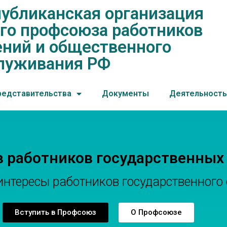
убликанская организация
нская организация общеросс
го профсоюза работников
ений и общественного обслу
ний и общественного
луживания РФ
редставительства
Документы
Деятельность
в работников государственных
тересы работников государственного 
Вступить в Профсоюз
О Профсоюзе