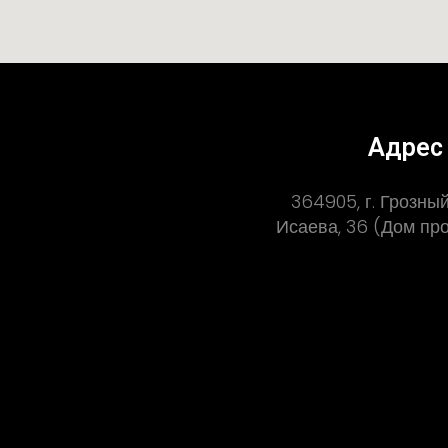
Адрес
364905, г. Грозный,
Исаева, 36 (Дом п