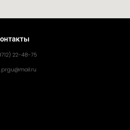
онтакты
8712) 22-48-75
.prgu@mail.ru