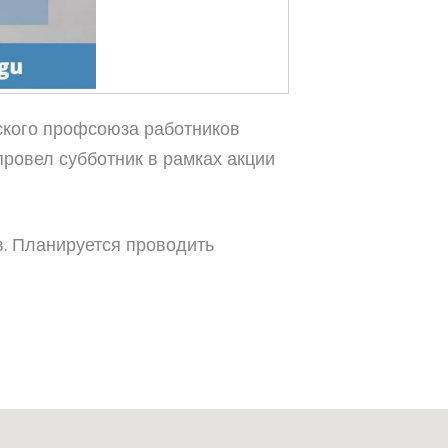
ского профсоюза работников
ровел субботник в рамках акции
. Планируется проводить
 Грозный, пр-т. Х. Исаева, 36 (Дом Профсоюзов)