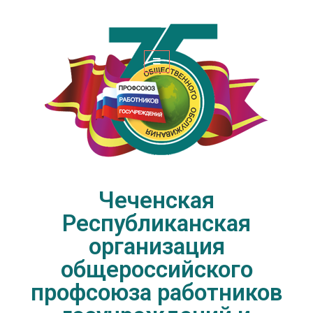
Чеченская Республиканская
организация общероссийского
профсоюза работников
госучреждений и общественного
обслуживания РФ
Чеченская
Республиканская
организация
общероссийского
профсоюза работников