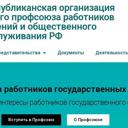
убликанская организация
нская организация общеросс
го профсоюза работников
ений и общественного обслу
ний и общественного
луживания РФ
редставительства
Документы
Деятельность
в работников государственных
тересы работников государственного 
Вступить в Профсоюз
О Профсоюзе