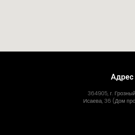
Адрес
364905, г. Грозный,
Исаева, 36 (Дом п