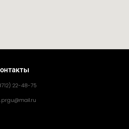
онтакты
8712) 22-48-75
.prgu@mail.ru