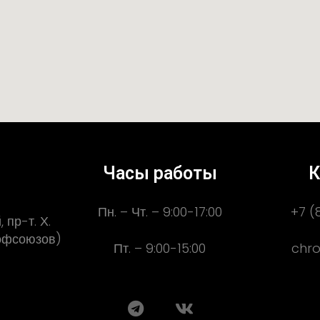
Часы работы
К
Пн. – Чт. – 9:00-17:00
+7 (
 пр-т. Х.
рофсоюзов)
Пт. – 9:00-15:00
chro