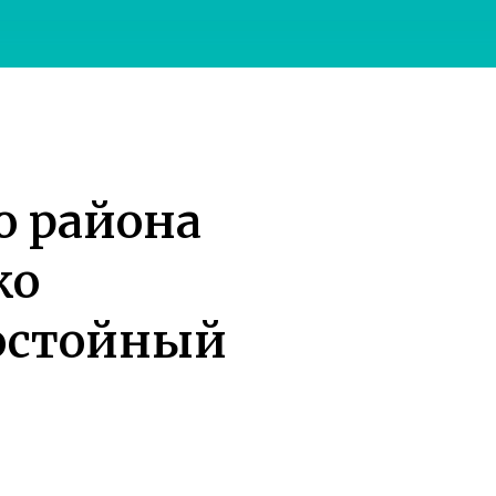
о района
ко
достойный