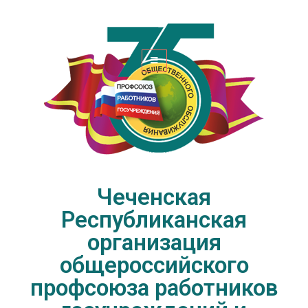
Чеченская Республиканская
организация общероссийского
профсоюза работников
госучреждений и общественного
обслуживания РФ
Чеченская
Республиканская
организация
общероссийского
профсоюза работников