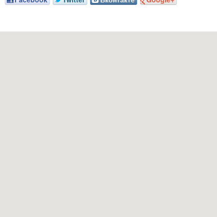
Наш адрес: г. Грозный, пр-т. Х. Исаева, 36 (Дом Профсоюзов