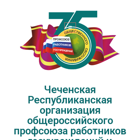
Чеченская Республиканская
организация общероссийского
профсоюза работников
госучреждений и общественного
обслуживания РФ
Чеченская
Республиканская
организация
общероссийского
профсоюза работников