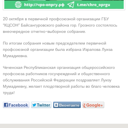
20 октября в первичной профсоюзной организации ГБУ
“КЦСОН” Байсангуровского района гор. Грозного состоялось
внеочередное отчетно-выборное собрание.
По итогам собрания новым председателем первичной
профсоюзной организации была избрана Израпова Луиза
Мумадиевна.
Чеченская Республиканская организация общероссийского
профсоюза работников госучреждений и общественного
обслуживания Российской Федерации поздравляет Луизу
Мумадиевну, желает плодотворной работы во благо человека
труда!
Facebook
Twitter
Вконтакте
Google+
Наш адрес: г. Грозный, пр-т. Х. Исаева, 36 (Дом Профсоюзо