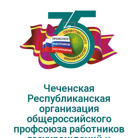
Чеченская Республиканская
организация общероссийского
профсоюза работников
госучреждений и общественного
обслуживания РФ
Чеченская
Республиканская
организация
общероссийского
профсоюза работников