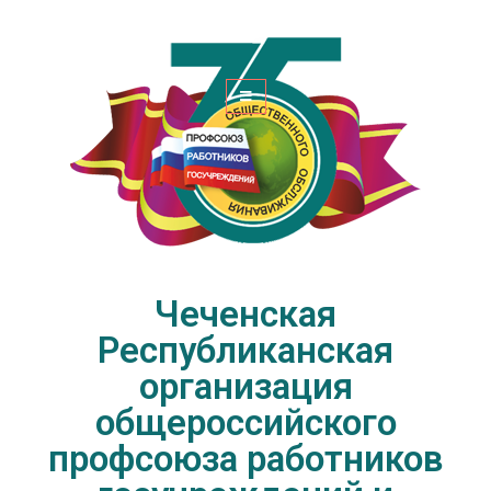
Чеченская Республиканская
организация общероссийского
профсоюза работников
госучреждений и общественного
обслуживания РФ
Чеченская
Республиканская
организация
общероссийского
профсоюза работников