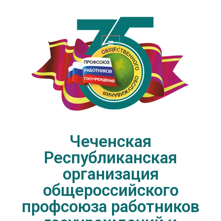
Чеченская Республиканская
организация общероссийского
профсоюза работников
госучреждений и общественного
обслуживания РФ
Чеченская
Республиканская
организация
общероссийского
профсоюза работников