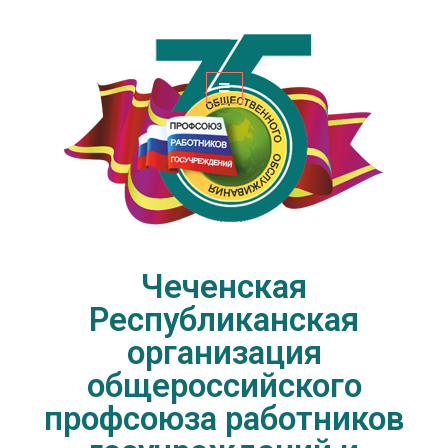
Чеченская Республиканская
организация общероссийского
профсоюза работников
госучреждений и общественного
обслуживания РФ
Чеченская
Республиканская
организация
общероссийского
профсоюза работников