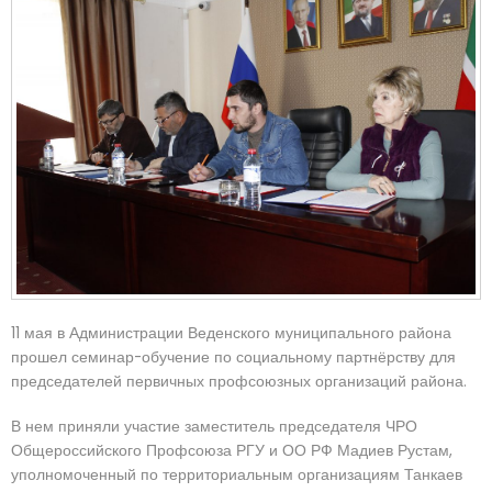
11 мая в Администрации Веденского муниципального района
прошел семинар-обучение по социальному партнёрству для
председателей первичных профсоюзных организаций района.
В нем приняли участие заместитель председателя ЧРО
Общероссийского Профсоюза РГУ и ОО РФ Мадиев Рустам,
уполномоченный по территориальным организациям Танкаев