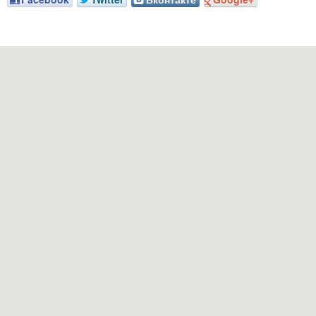
Наш адрес: г. Грозный, пр-т. Х. Исаева, 36 (Дом Профсоюзов