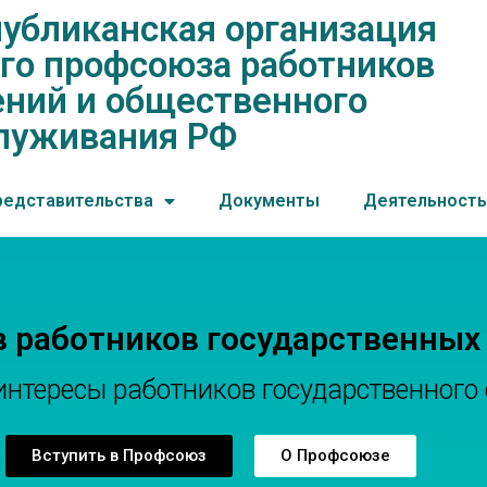
убликанская организация
нская организация общеросс
го профсоюза работников
ений и общественного обслу
ний и общественного
луживания РФ
редставительства
Документы
Деятельность
в работников государственных
тересы работников государственного 
Вступить в Профсоюз
О Профсоюзе