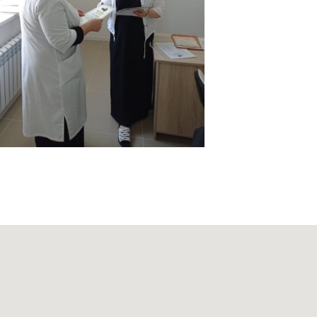
ый, пр-т. Х. Исаева, 36 (Дом Профсоюзов)