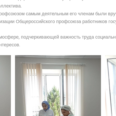
оллектива.
Профсоюзом самым деятельным его членам были вру
низации Общероссийского профсоюза работников гос
мосфере, подчеркивающей важность труда социальн
тересов.