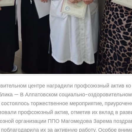
вительном центре наградили профсоюзный актив ко
ублика — В Алпатовском социально-оздоровительном
т состоялось торжественное мероприятие, приурочен
вовали профсоюзный актив, отметив их вклад в разв
юзной организации ППО Магомедова Зарема поздра
облагодарила их за активную работу. Особое внима