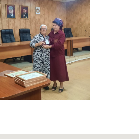
ый, пр-т. Х. Исаева, 36 (Дом Профсоюзов)