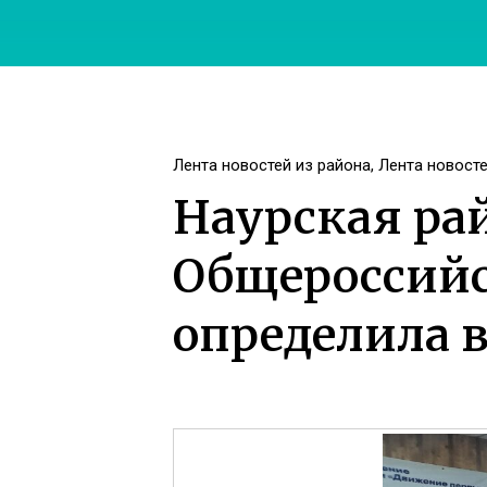
Лента новостей из района
,
Лента новост
Наурская ра
Общероссийс
определила в