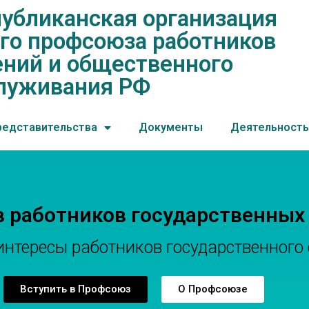
убликанская организация
нская организация общеросс
го профсоюза работников
ений и общественного обслу
ний и общественного
луживания РФ
редставительства
Документы
Деятельность
в работников государственных
тересы работников государственного 
Вступить в Профсоюз
О Профсоюзе