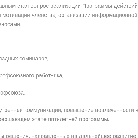
Главным стал вопрос реализации Программы действи
 мотивации членства, организации информационной
зносами.
ездных семинаров,
профсоюзного работника,
рофсоюза.
утренней коммуникации, повышение вовлеченности 
вершающем этапе пятилетней программы.
ты решения, направленные на дальнейшее развитие 