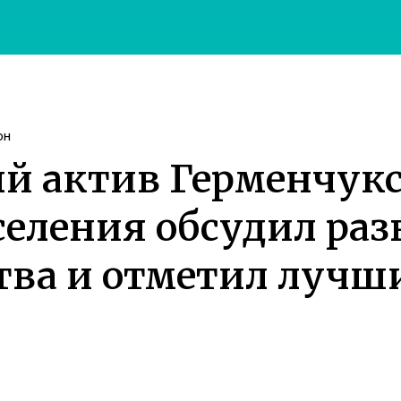
он
 актив Герменчукс
селения обсудил ра
тва и отметил лучш