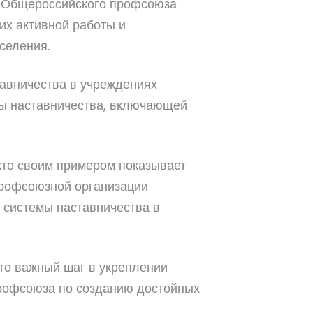
и Общероссийского профсоюза
их активной работы и
селения.
тавничества в учреждениях
мы наставничества, включающей
 кто своим примером показывает
профсоюзной организации
 системы наставничества в
это важный шаг в укреплении
рофсоюза по созданию достойных