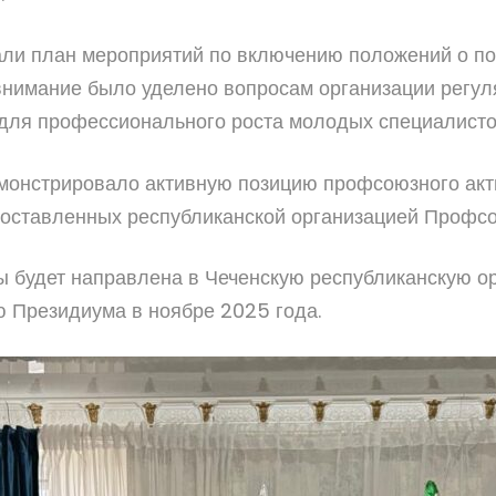
али план мероприятий по включению положений о по
внимание было уделено вопросам организации регул
 для профессионального роста молодых специалисто
онстрировало активную позицию профсоюзного акти
 поставленных республиканской организацией Профсо
ы будет направлена в Чеченскую республиканскую 
ю Президиума в ноябре 2025 года.