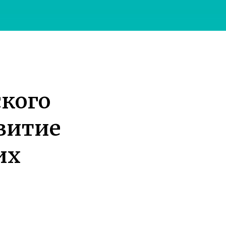
кого
звитие
их