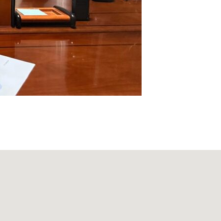
 пр-т. Х. Исаева, 36 (Дом Профсоюзов)