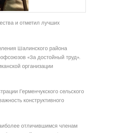
ества и отметил лучших
еления Шалинского района
рофсоюзов «За достойный труд».
канской организации
рации Герменчукского сельского
важность конструктивного
наиболее отличившимся членам