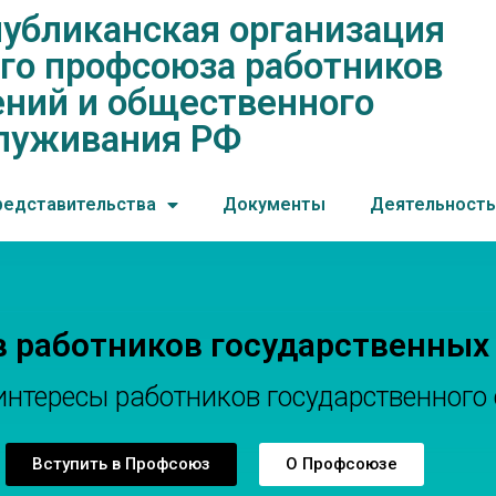
убликанская организация
нская организация общеросс
го профсоюза работников
ений и общественного обслу
ний и общественного
луживания РФ
редставительства
Документы
Деятельность
в работников государственных
тересы работников государственного 
Вступить в Профсоюз
О Профсоюзе