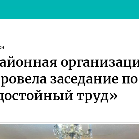
он
айонная организац
ровела заседание по
 достойный труд»