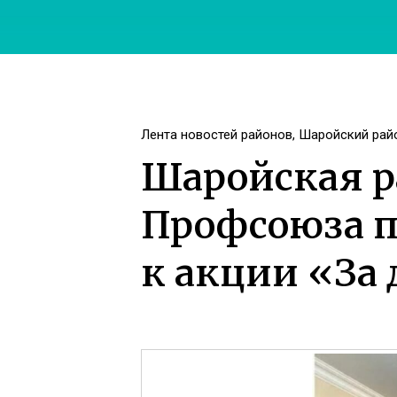
Лента новостей районов
,
Шаройский рай
Шаройская р
Профсоюза п
к акции «За