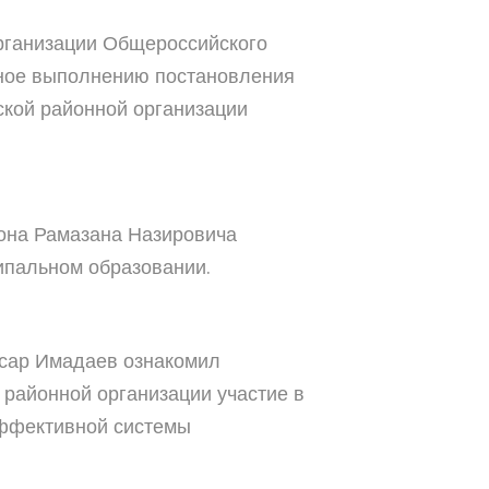
рганизации Общероссийского
ное выполнению постановления
ской районной организации
она Рамазана Назировича
ипальном образовании.
всар Имадаев ознакомил
районной организации участие в
эффективной системы