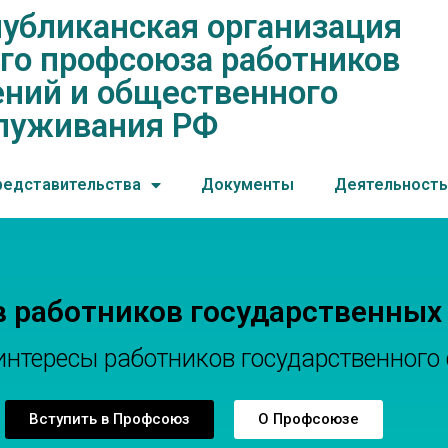
убликанская организация
нская организация общеросс
го профсоюза работников
ений и общественного обслу
ний и общественного
луживания РФ
редставительства
Документы
Деятельность
в работников государственных
тересы работников государственного 
Вступить в Профсоюз
О Профсоюзе