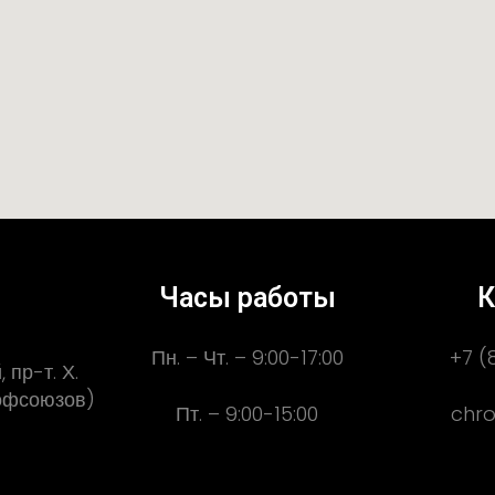
Часы работы
К
Пн. – Чт. – 9:00-17:00
+7 (
 пр-т. Х.
рофсоюзов)
Пт. – 9:00-15:00
chro