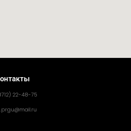
онтакты
8712) 22-48-75
.prgu@mail.ru