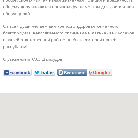
профессионализм, активная жизненная позиция и преданность
общему делу являются прочным фундаментом для достижения
общих целей.
От всей души желаем вам крепкого здоровья, семейного
благополучия, неиссякаемого оптимизма и дальнейших успехов
в вашей ответственной работе на благо жителей нашей
республики!
С уважением, С.С. Шамсудов
Facebook
Twitter
Вконтакте
Google+
Наш адрес: г. Грозный, пр-т. Х. Исаева, 36 (Дом Профсоюзо