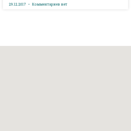
29.12.2017
Комментариев нет
Наш адрес: г. Грозный, пр-т. Х. Исаева, 36 (Дом Профсоюзов)