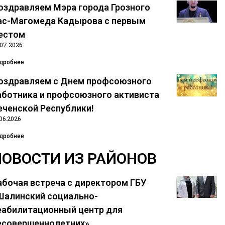
оздравляем Мэра города Грозного
ас-Магомеда Кадырова с первым
естом
.07.2026
дробнее
оздравляем с Днем профсоюзного
аботника и профсоюзного активиста
еченской Республики!
06.2026
дробнее
НОВОСТИ ИЗ РАЙОНОВ
абочая встреча с директором ГБУ
Шалинский социально-
еабилитационный центр для
есовершеннолетних»