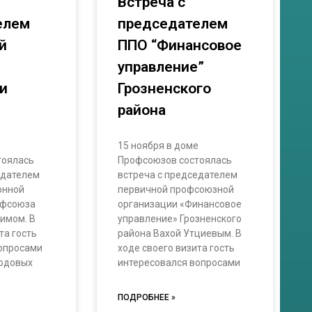
Встреча с
елем
председателем
й
ППО “Финансовое
управление”
и
Грозненского
района
е
15 ноября в доме
тоялась
Профсоюзов состоялась
едателем
встреча с председателем
онной
первичной профсоюзной
офсоюза
организации «Финансовое
имом. В
управление» Грозненского
та гость
района Вахой Утциевым. В
вопросами
ходе своего визита гость
годовых
интересовался вопросами
ПОДРОБНЕЕ »