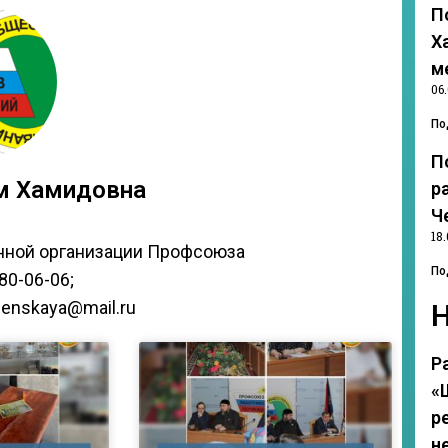
П
Х
м
06
По
П
м Хамидовна
р
Ч
18.
нной организации Профсоюза
По
780-06-06;
nenskaya@mail.ru
Р
«
р
н