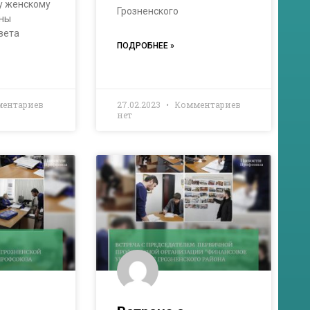
 женскому
Грозненского
ены
вета
ПОДРОБНЕЕ »
ентариев
27.02.2023
Комментариев
нет