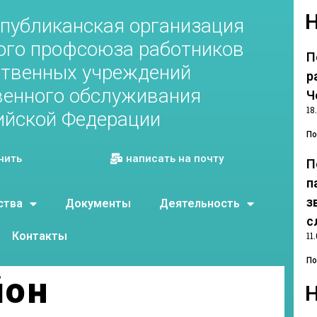
публиканская организация
ого профсоюза работников
П
ственных учреждений
р
венного обслуживания
Ч
18
ийской Федерации
По
нить
написать на почту
П
п
з
ства
Документы
Деятельность
с
Контакты
11
По
йон