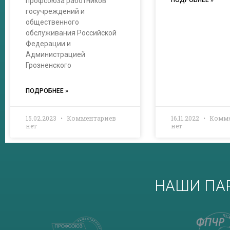
профсоюза работников
ПОДРОБНЕЕ »
госучреждений и
общественного
обслуживания Российской
Федерации и
Администрацией
Грозненского
ПОДРОБНЕЕ »
15.02.2023
Комментариев
16.11.2022
Комме
нет
нет
НАШИ ПА