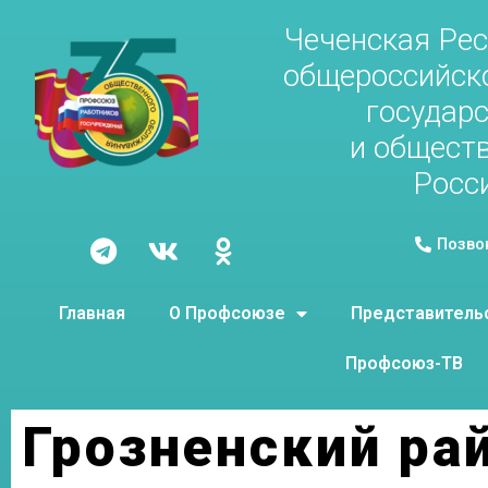
Чеченская Рес
общероссийск
государ
и общест
Росс
Позво
Главная
О Профсоюзе
Представитель
Профсоюз-ТВ
Грозненский ра