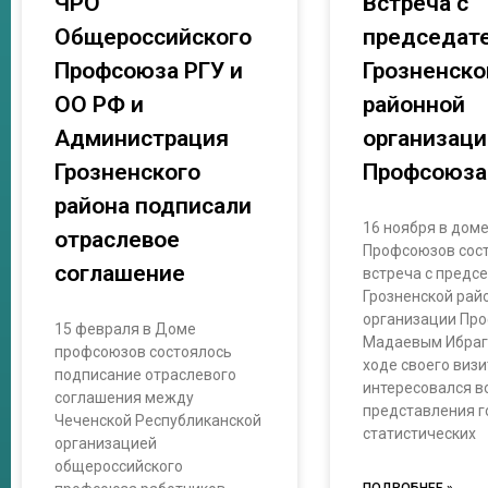
ЧРО
Встреча с
Общероссийского
председат
Профсоюза РГУ и
Грозненско
ОО РФ и
районной
Администрация
организаци
Грозненского
Профсоюза
района подписали
16 ноября в дом
отраслевое
Профсоюзов сос
соглашение
встреча с предс
Грозненской рай
организации Пр
15 февраля в Доме
Мадаевым Ибраг
профсоюзов состоялось
ходе своего визи
подписание отраслевого
интересовался 
соглашения между
представления 
Чеченской Республиканской
статистических
организацией
общероссийского