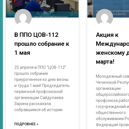
В ППО ЦОВ-112
Акция к
прошло собрание к
Междунар
1 мая
женскому 
марта!
25 апреля в ППО “ЦОВ-112”
прошло собрание
Молодежный сов
приуроченное ко дню весны
Чеченской Респу
и труда 1 мая! Председатель
организации
первичной профсоюзной
общероссийског
организации Сайдулаева
профсоюза рабо
Зарина рассказала
госучреждений 
собравшимся об истории
общественного
обслуживания Р
ПОДРОБНЕЕ »
Федерации пров