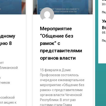
10
По
У
В
Мероприятие
05
одному
“Общение без
По
дню 8
рамок” с
представителями
органов власти
ет
бликанской
15 февраля в Доме
Профсоюзов состоялось
о
очередное ежеквартальное
тников
мероприятие «Общение без
и
рамок» с представителями
органов власти Чеченской
оссийской
Республики. В этот раз
ел акцию к
гостями стали Глава