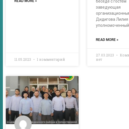
READ MORE »
беседе с гостем
заведующая
организационны
Дидигова Лилия
уполномоченны
READ MORE »
27.03.2023
Комм
11.05.2023
1 комментарий
нет