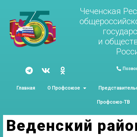
Чеченская Рес
общероссийск
государ
и общест
Росс
Позво
Главная
О Профсоюзе
Представитель
Профсоюз-ТВ
Веденский райо