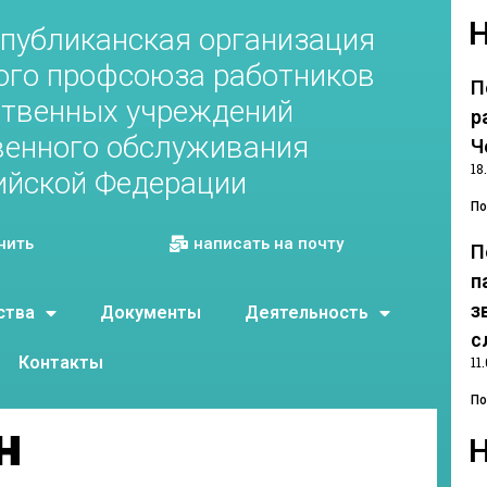
публиканская организация
ого профсоюза работников
П
ственных учреждений
р
венного обслуживания
Ч
18
ийской Федерации
По
нить
написать на почту
П
п
з
ства
Документы
Деятельность
с
Контакты
11
По
н