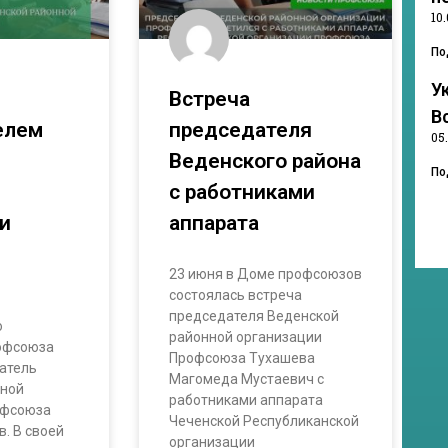
10
По
У
Встреча
В
елем
председателя
05
Веденского района
По
с работниками
и
аппарата
23 июня в Доме профсоюзов
состоялась встреча
председателя Веденской
ю
районной организации
офсоюза
Профсоюза Тухашева
атель
Магомеда Мустаевич с
нной
работниками аппарата
офсоюза
Чеченской Республиканской
. В своей
организации