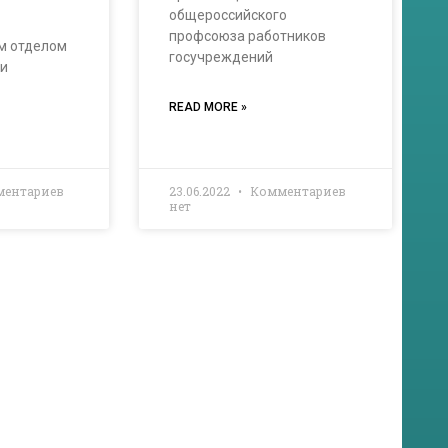
общероссийского
профсоюза работников
м отделом
госучреждений
 и
й
READ MORE »
ентариев
23.06.2022
Комментариев
нет