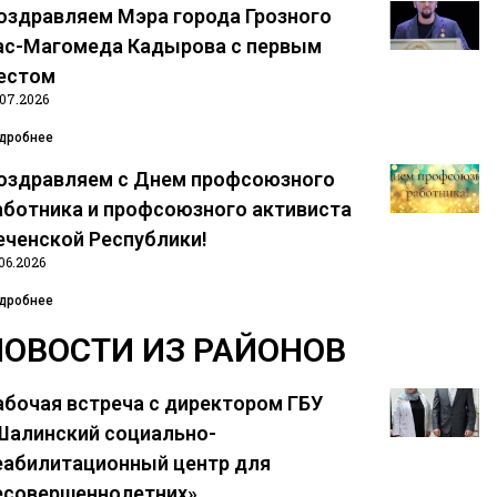
оздравляем Мэра города Грозного
ас-Магомеда Кадырова с первым
естом
.07.2026
дробнее
оздравляем с Днем профсоюзного
аботника и профсоюзного активиста
еченской Республики!
06.2026
дробнее
НОВОСТИ ИЗ РАЙОНОВ
абочая встреча с директором ГБУ
Шалинский социально-
еабилитационный центр для
есовершеннолетних»