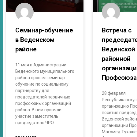
Семинар-обучение
Встреча с
в Веденском
председат
районе
Веденской
районной
11 мая в Администрации
организаци
Веденского муниципального
Профсоюза
района прошел семинар-
обучение по социальному
партнёрству для
28 февраля
председателей первичных
Республиканску
профсоюзных организаций
организацию Пр
района. В нем приняли
посетил председ
участие заместитель
Веденской райо
председателя ЧРО
организации Пр
Магомед Тухашев