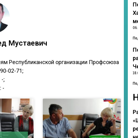
П
Х
м
06
По
ед Мустаевич
П
р
иям Республиканской организации Профсоюза
Ч
890-02-71;
18.
 -;
По
 -
Р
«
р
н