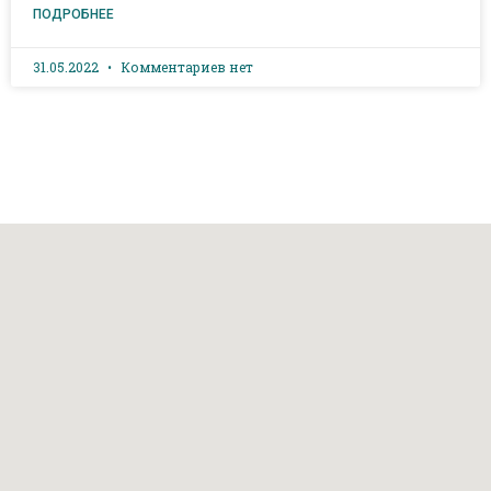
ПОДРОБНЕЕ
31.05.2022
Комментариев нет
Наш адрес: г. Грозный, пр-т. Х. Исаева, 36 (Дом Профсоюзов)