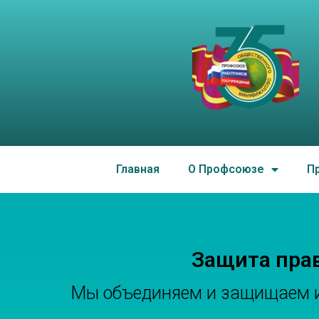
Чеченская Республика
работников госучрежд
Главная
О Профсоюзе
П
Защита пра
Мы объединяем и защищаем ин