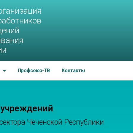
ийского профсоюза
рганизация
работников
живания РФ
дений
ивания
ии
Профсоюз-ТВ
Контакты
 учреждений
сектора Чеченской Республики