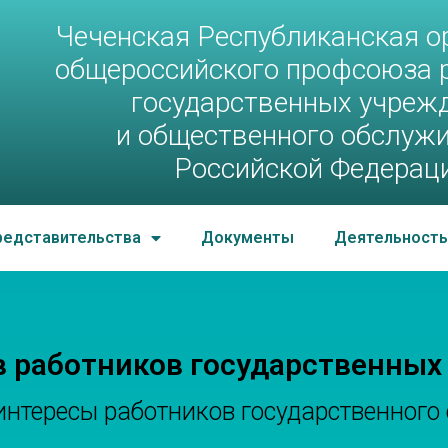
нская организация общеросс
Чеченская Республиканская о
общероссийского профсоюза 
ений и общественного обслу
государственных учреж
и общественного обслуж
Российской Федерац
редставительства
Документы
Деятельность
в работников государственных
тересы работников государственного 