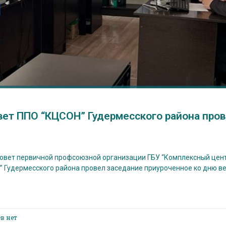
т ППО “КЦСОН” Гудермесского района прове
овет первичной профсоюзной организации ГБУ “Комплексный цен
 Гудермесского района провел заседание приуроченное ко дню вес
в нет