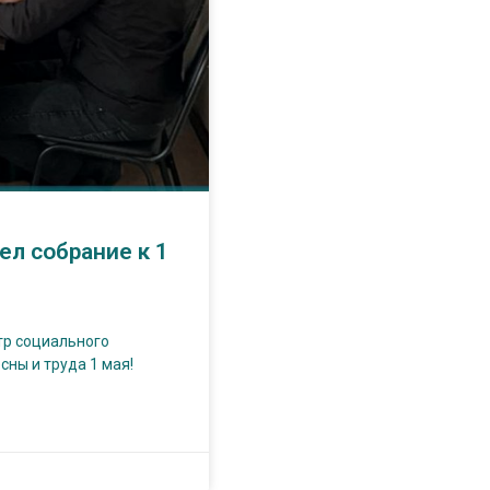
л собрание к 1
тр социального
ны и труда 1 мая!